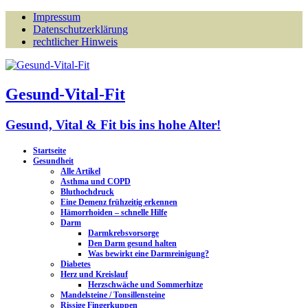
Impressum
Datenschutzerklärung
rechtlicher Hinweis
Gesund-Vital-Fit
Gesund, Vital & Fit bis ins hohe Alter!
Startseite
Gesundheit
Alle Artikel
Asthma und COPD
Bluthochdruck
Eine Demenz frühzeitig erkennen
Hämorrhoiden – schnelle Hilfe
Darm
Darmkrebsvorsorge
Den Darm gesund halten
Was bewirkt eine Darmreinigung?
Diabetes
Herz und Kreislauf
Herzschwäche und Sommerhitze
Mandelsteine / Tonsillensteine
Rissige Fingerkuppen