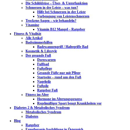
Die Schilddrüse – Über- & Unterfunktion
Schmerzen in der Leiste – was tun?
Hilfe bei Schmerzen in der Leiste
Vorbeugung von Leistenschmerzen
Trockene Augen – wie behandeln?
Vitamine
Vitamin B12 Mangel – Ratgeber
Fitness & Vitalität
Alle Artikel
Badezimmerhilfen
Badewannengriff / Haltegriffe Bad
Kosmetik & Lifestyle
Der gesunde Fuß
Dornwarzen
Fußbad
Fußpflege
Gesunde Füße nur mit Pflege
Startseite – rund um den Fuß
Nagelpilz
Fußpilz
Ratgeber Fuß
Fitness im Alter
Hormone im Alterungsprozess
Regelmäßiger Sport beugt Krankheiten vor
Diabetes 2 & Metabolisches Syndrom
Metabolisches Syndrom
Diabetes
Blog
Ratgeber
Ergotherapie Ausbildung in Österreich