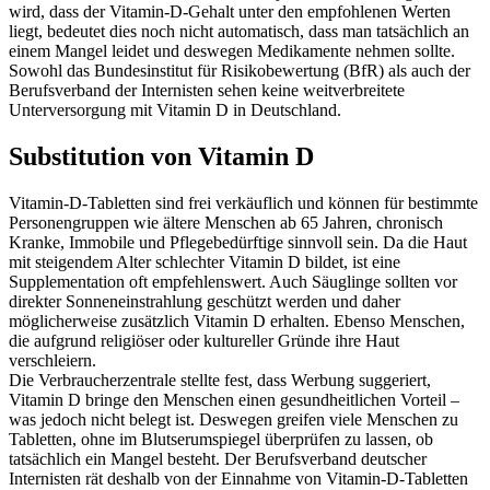
wird, dass der Vitamin-D-Gehalt unter den empfohlenen Werten
liegt, bedeutet dies noch nicht automatisch, dass man tatsächlich an
einem Mangel leidet und deswegen Medikamente nehmen sollte.
Sowohl das Bundesinstitut für Risikobewertung (BfR) als auch der
Berufsverband der Internisten sehen keine weitverbreitete
Unterversorgung mit Vitamin D in Deutschland.
Substitution von Vitamin D
Vitamin-D-Tabletten sind frei verkäuflich und können für bestimmte
Personengruppen wie ältere Menschen ab 65 Jahren, chronisch
Kranke, Immobile und Pflegebedürftige sinnvoll sein. Da die Haut
mit steigendem Alter schlechter Vitamin D bildet, ist eine
Supplementation oft empfehlenswert. Auch Säuglinge sollten vor
direkter Sonneneinstrahlung geschützt werden und daher
möglicherweise zusätzlich Vitamin D erhalten. Ebenso Menschen,
die aufgrund religiöser oder kultureller Gründe ihre Haut
verschleiern.
Die Verbraucherzentrale stellte fest, dass Werbung suggeriert,
Vitamin D bringe den Menschen einen gesundheitlichen Vorteil –
was jedoch nicht belegt ist. Deswegen greifen viele Menschen zu
Tabletten, ohne im Blutserumspiegel überprüfen zu lassen, ob
tatsächlich ein Mangel besteht. Der Berufsverband deutscher
Internisten rät deshalb von der Einnahme von Vitamin-D-Tabletten