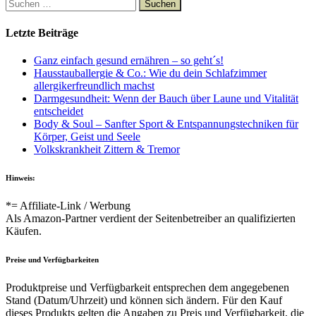
Suchen
nach:
Letzte Beiträge
Ganz einfach gesund ernähren – so geht´s!
Hausstauballergie & Co.: Wie du dein Schlafzimmer
allergikerfreundlich machst
Darmgesundheit: Wenn der Bauch über Laune und Vitalität
entscheidet
Body & Soul – Sanfter Sport & Entspannungstechniken für
Körper, Geist und Seele
Volkskrankheit Zittern & Tremor
Hinweis:
*= Affiliate-Link / Werbung
Als Amazon-Partner verdient der Seitenbetreiber an qualifizierten
Käufen.
Preise und Verfügbarkeiten
Produktpreise und Verfügbarkeit entsprechen dem angegebenen
Stand (Datum/Uhrzeit) und können sich ändern. Für den Kauf
dieses Produkts gelten die Angaben zu Preis und Verfügbarkeit, die