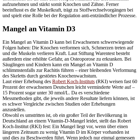
aufzunehmen und stärkt somit Knochen und Zähne. Ferner
beeinflusst es die Muskelkraft, trägt zu Stoffwechselvorgängen bei
und spielt eine Rolle bei der Regulation anti-entzündlicher Prozesse.
Mangel an Vitamin D3
Ein Mangel an Vitamin D kann bei Erwachsenen schwerwiegende
Folgen haben: Die Knochen verformen sich, Schmerzen treten auf
und die Muskeln verlieren Kraft. Laut Stiftung Warentest besteht
außerdem eine erhöhte Gefahr, an Osteoporose zu erkranken. Bei
Säuglingen und Kindern kann ein Mangel an Vitamin D
schlimmstenfalls zur Rachitis führen – einer bleibenden Verformung
des Skeletts durch gestörtes Knochenwachstum.
Laut einer Erhebung des
Robert Koch-Instituts
(RKI) weisen fast 60
Prozent der erwachsenen Deutschen leicht verminderte Werte auf –
15 Prozent sogar unter 30 nmol/L. Da es verschiedene
Messmethoden gibt, die jeweils andere Resultate liefern können, ist
es schwer Vergleiche zwischen Studien oder Erhebungen
anzustellen.
Obwohl es umstritten ist, ob ein großer Teil der Bevölkerung in
Deutschland an einem Vitamin-D-Mangel leidet, stellt das Robert
Koch-Institut (RKI) fest: Ein Mangel liegt vor, wenn über einen
längeren Zeitraum zu wenig Vitamin D im Körper vorhanden ist
und dies zu Beschwerden führt. Wenn jedoch nur einmal gemessen