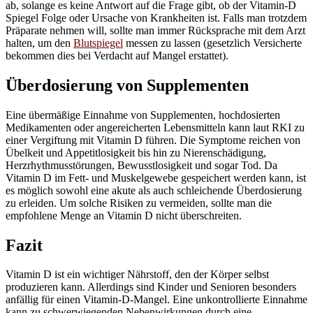
ab, solange es keine Antwort auf die Frage gibt, ob der Vitamin-D
Spiegel Folge oder Ursache von Krankheiten ist. Falls man trotzdem
Präparate nehmen will, sollte man immer Rücksprache mit dem Arzt
halten, um den
Blutspiegel
messen zu lassen (gesetzlich Versicherte
bekommen dies bei Verdacht auf Mangel erstattet).
Überdosierung von Supplementen
Eine übermäßige Einnahme von Supplementen, hochdosierten
Medikamenten oder angereicherten Lebensmitteln kann laut RKI zu
einer Vergiftung mit Vitamin D führen. Die Symptome reichen von
Übelkeit und Appetitlosigkeit bis hin zu Nierenschädigung,
Herzrhythmusstörungen, Bewusstlosigkeit und sogar Tod. Da
Vitamin D im Fett- und Muskelgewebe gespeichert werden kann, ist
es möglich sowohl eine akute als auch schleichende Überdosierung
zu erleiden. Um solche Risiken zu vermeiden, sollte man die
empfohlene Menge an Vitamin D nicht überschreiten.
Fazit
Vitamin D ist ein wichtiger Nährstoff, den der Körper selbst
produzieren kann. Allerdings sind Kinder und Senioren besonders
anfällig für einen Vitamin-D-Mangel. Eine unkontrollierte Einnahme
kann zu schwerwiegenden Nebenwirkungen durch eine