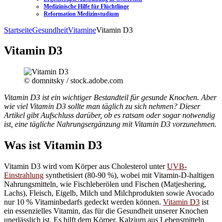
Medizinische Hilfe für Flüchtlinge
Reformation Medizinstudium
Startseite
Gesundheit
Vitamine
Vitamin D3
Vitamin D3
© domnitsky / stock.adobe.com
Vitamin D3 ist ein wichtiger Bestandteil für gesunde Knochen. Aber
wie viel Vitamin D3 sollte man täglich zu sich nehmen? Dieser
Artikel gibt Aufschluss darüber, ob es ratsam oder sogar notwendig
ist, eine tägliche Nahrungsergänzung mit Vitamin D3 vorzunehmen.
Was ist Vitamin D3
Vitamin D3 wird vom Körper aus Cholesterol unter
UVB-
Einstrahlung
synthetisiert (80-90 %), wobei mit Vitamin-D-haltigen
Nahrungsmitteln, wie Fischleberölen und Fischen (Matjeshering,
Lachs), Fleisch, Eigelb, Milch und Milchprodukten sowie Avocado
nur 10 % Vitaminbedarfs gedeckt werden können.
Vitamin D3
ist
ein essenzielles Vitamin, das für die Gesundheit unserer Knochen
unerlässlich ist. Es hilft dem Körper, Kalzium aus Lebensmitteln