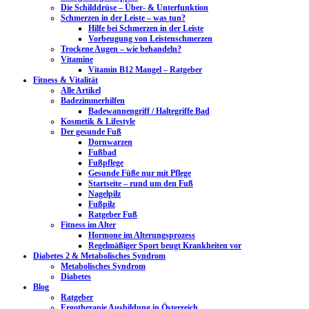
Die Schilddrüse – Über- & Unterfunktion
Schmerzen in der Leiste – was tun?
Hilfe bei Schmerzen in der Leiste
Vorbeugung von Leistenschmerzen
Trockene Augen – wie behandeln?
Vitamine
Vitamin B12 Mangel – Ratgeber
Fitness & Vitalität
Alle Artikel
Badezimmerhilfen
Badewannengriff / Haltegriffe Bad
Kosmetik & Lifestyle
Der gesunde Fuß
Dornwarzen
Fußbad
Fußpflege
Gesunde Füße nur mit Pflege
Startseite – rund um den Fuß
Nagelpilz
Fußpilz
Ratgeber Fuß
Fitness im Alter
Hormone im Alterungsprozess
Regelmäßiger Sport beugt Krankheiten vor
Diabetes 2 & Metabolisches Syndrom
Metabolisches Syndrom
Diabetes
Blog
Ratgeber
Ergotherapie Ausbildung in Österreich