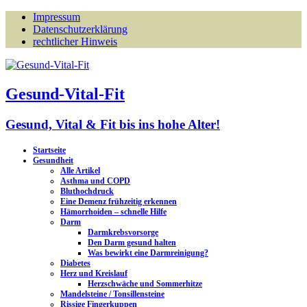
Impressum
Datenschutzerklärung
rechtlicher Hinweis
Gesund-Vital-Fit
Gesund, Vital & Fit bis ins hohe Alter!
Startseite
Gesundheit
Alle Artikel
Asthma und COPD
Bluthochdruck
Eine Demenz frühzeitig erkennen
Hämorrhoiden – schnelle Hilfe
Darm
Darmkrebsvorsorge
Den Darm gesund halten
Was bewirkt eine Darmreinigung?
Diabetes
Herz und Kreislauf
Herzschwäche und Sommerhitze
Mandelsteine / Tonsillensteine
Rissige Fingerkuppen