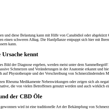
und diese Belastung kann mit Hilfe von Canabidiol oder abgekürzt C
einen schweren Alltag. Die Hanfpflanze entpuppt sich hier mit Ihren W
ssern kann.
 Ursache kennt
es Bild der Diagnose ergeben, werden meist unter dem Sammelbegriff R
 massive Schmerzen und Veränderungen in der Anatomie erkannt und hi
ch auf Physiotherapie und der Verschreibung von Schmerzlindernden 
esitzen Rheuma Medikamente Nebenwirkungen oder zeigen sich als neg
rnative, die von vielen Betroffenen genutzt werden und auch wirklich 
 und der CBD Öle
gewonnen wird ist eine traditionelle Art der Bekämpfung von Schmerze