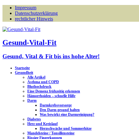
Impressum
Datenschutzerklärung
rechtlicher Hinweis
Gesund-Vital-Fit
Gesund, Vital & Fit bis ins hohe Alter!
Startseite
Gesundheit
Alle Artikel
Asthma und COPD
Bluthochdruck
Eine Demenz frühzeitig erkennen
Hämorrhoiden – schnelle Hilfe
Darm
Darmkrebsvorsorge
Den Darm gesund halten
Was bewirkt eine Darmreinigung?
Diabetes
Herz und Kreislauf
Herzschwäche und Sommerhitze
Mandelsteine / Tonsillensteine
Rissige Fingerkuppen