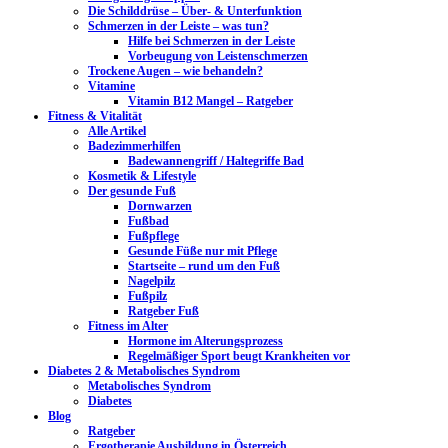
Die Schilddrüse – Über- & Unterfunktion
Schmerzen in der Leiste – was tun?
Hilfe bei Schmerzen in der Leiste
Vorbeugung von Leistenschmerzen
Trockene Augen – wie behandeln?
Vitamine
Vitamin B12 Mangel – Ratgeber
Fitness & Vitalität
Alle Artikel
Badezimmerhilfen
Badewannengriff / Haltegriffe Bad
Kosmetik & Lifestyle
Der gesunde Fuß
Dornwarzen
Fußbad
Fußpflege
Gesunde Füße nur mit Pflege
Startseite – rund um den Fuß
Nagelpilz
Fußpilz
Ratgeber Fuß
Fitness im Alter
Hormone im Alterungsprozess
Regelmäßiger Sport beugt Krankheiten vor
Diabetes 2 & Metabolisches Syndrom
Metabolisches Syndrom
Diabetes
Blog
Ratgeber
Ergotherapie Ausbildung in Österreich