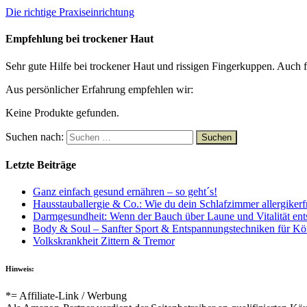
Die richtige Praxiseinrichtung
Empfehlung bei trockener Haut
Sehr gute Hilfe bei trockener Haut und rissigen Fingerkuppen. Auch f
Aus persönlicher Erfahrung empfehlen wir:
Keine Produkte gefunden.
Suchen nach:
Letzte Beiträge
Ganz einfach gesund ernähren – so geht´s!
Hausstauballergie & Co.: Wie du dein Schlafzimmer allergiker
Darmgesundheit: Wenn der Bauch über Laune und Vitalität ent
Body & Soul – Sanfter Sport & Entspannungstechniken für Kör
Volkskrankheit Zittern & Tremor
Hinweis:
*= Affiliate-Link / Werbung