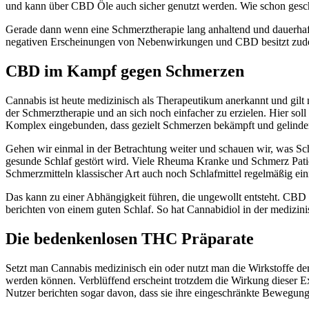
und kann über CBD Öle auch sicher genutzt werden. Wie schon geschil
Gerade dann wenn eine Schmerztherapie lang anhaltend und dauerha
negativen Erscheinungen von Nebenwirkungen und CBD besitzt zu
CBD im Kampf gegen Schmerzen
Cannabis ist heute medizinisch als Therapeutikum anerkannt und gilt n
der Schmerztherapie und an sich noch einfacher zu erzielen. Hier so
Komplex eingebunden, dass gezielt Schmerzen bekämpft und gelinde
Gehen wir einmal in der Betrachtung weiter und schauen wir, was Sch
gesunde Schlaf gestört wird. Viele Rheuma Kranke und Schmerz Patie
Schmerzmitteln klassischer Art auch noch Schlafmittel regelmäßig e
Das kann zu einer Abhängigkeit führen, die ungewollt entsteht. CBD 
berichten von einem guten Schlaf. So hat Cannabidiol in der medi
Die bedenkenlosen THC Präparate
Setzt man Cannabis medizinisch ein oder nutzt man die Wirkstoffe de
werden können. Verblüffend erscheint trotzdem die Wirkung dieser Ext
Nutzer berichten sogar davon, dass sie ihre eingeschränkte Bewegungs