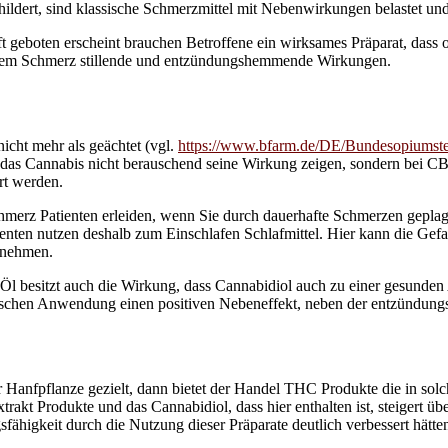
dert, sind klassische Schmerzmittel mit Nebenwirkungen belastet und 
ft geboten erscheint brauchen Betroffene ein wirksames Präparat, da
dem Schmerz stillende und entzündungshemmende Wirkungen.
icht mehr als geächtet (vgl.
https://www.bfarm.de/DE/Bundesopiumste
ll das Cannabis nicht berauschend seine Wirkung zeigen, sondern bei CB
rt werden.
merz Patienten erleiden, wenn Sie durch dauerhafte Schmerzen geplagt 
nten nutzen deshalb zum Einschlafen Schlafmittel. Hier kann die Gefa
innehmen.
Öl besitzt auch die Wirkung, dass Cannabidiol auch zu einer gesunden
zinischen Anwendung einen positiven Nebeneffekt, neben der entzünd
r Hanfpflanze gezielt, dann bietet der Handel THC Produkte die in so
rakt Produkte und das Cannabidiol, dass hier enthalten ist, steigert ü
fähigkeit durch die Nutzung dieser Präparate deutlich verbessert hätte