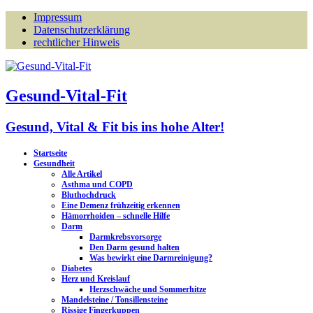
Impressum
Datenschutzerklärung
rechtlicher Hinweis
Gesund-Vital-Fit
Gesund, Vital & Fit bis ins hohe Alter!
Startseite
Gesundheit
Alle Artikel
Asthma und COPD
Bluthochdruck
Eine Demenz frühzeitig erkennen
Hämorrhoiden – schnelle Hilfe
Darm
Darmkrebsvorsorge
Den Darm gesund halten
Was bewirkt eine Darmreinigung?
Diabetes
Herz und Kreislauf
Herzschwäche und Sommerhitze
Mandelsteine / Tonsillensteine
Rissige Fingerkuppen