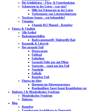
Die Schilddrüse – Über- & Unterfunktion
Schmerzen in der Leiste – was tun?
Hilfe bei Schmerzen in der Leiste
Vorbeugung von Leistenschmerzen
Trockene Augen – wie behandeln?
Vitamine
Vitamin B12 Mangel – Ratgeber
Fitness & Vitalität
Alle Artikel
Badezimmerhilfen
Badewannengriff / Haltegriffe Bad
Kosmetik & Lifestyle
Der gesunde Fuß
Dornwarzen
Fußbad
Fußpflege
Gesunde Füße nur mit Pflege
Startseite – rund um den Fuß
Nagelpilz
Fußpilz
Ratgeber Fuß
Fitness im Alter
Hormone im Alterungsprozess
Regelmäßiger Sport beugt Krankheiten vor
Diabetes 2 & Metabolisches Syndrom
Metabolisches Syndrom
Diabetes
Blog
Ratgeber
Ergotherapie Ausbildung in Österreich