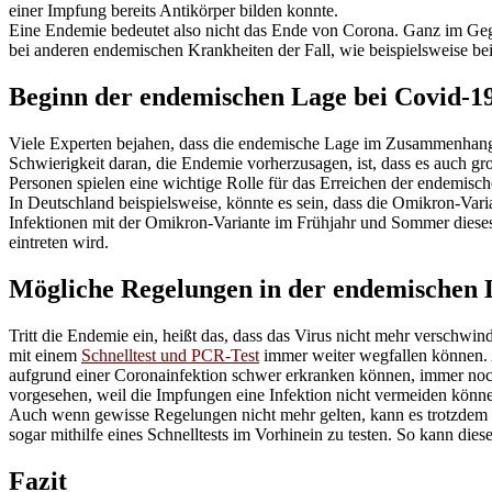
einer Impfung bereits Antikörper bilden konnte.
Eine Endemie bedeutet also nicht das Ende von Corona. Ganz im Gege
bei anderen endemischen Krankheiten der Fall, wie beispielsweise be
Beginn der endemischen Lage bei Covid-1
Viele Experten bejahen, dass die endemische Lage im Zusammenhang 
Schwierigkeit daran, die Endemie vorherzusagen, ist, dass es auch 
Personen spielen eine wichtige Rolle für das Erreichen der endemisc
In Deutschland beispielsweise, könnte es sein, dass die Omikron-Var
Infektionen mit der Omikron-Variante im Frühjahr und Sommer dieses 
eintreten wird.
Mögliche Regelungen in der endemischen 
Tritt die Endemie ein, heißt das, dass das Virus nicht mehr versch
mit einem
Schnelltest und PCR-Test
immer weiter wegfallen können. 
aufgrund einer Coronainfektion schwer erkranken können, immer noch
vorgesehen, weil die Impfungen eine Infektion nicht vermeiden könn
Auch wenn gewisse Regelungen nicht mehr gelten, kann es trotzdem s
sogar mithilfe eines Schnelltests im Vorhinein zu testen. So kann di
Fazit