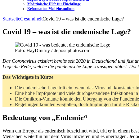
Medizinische Hilfe für Flüchtlinge
Reformation Medizinstudium
Startseite
Gesundheit
Covid 19 – was ist die endemische Lage?
Covid 19 – was ist die endemische Lage?
Foto: HayDmitriy / depositphotos.com
Das Coronavirus existiert bereits seit 2020 in Deutschland und fast
Lage die Rede, welche die pandemische Lage sozusagen ablöst. Doch
Das Wichtigste in Kürze
Die endemische Lage tritt ein, wenn das Virus mit konstanter Inf
Eine hohe Impfquote und viele durchgestandene Infektionen i
Die Omikron-Variante könnte den Übergang von der Pandemie 
Regelungen könnten wegfallen, doch Impfungen für die Risik
Bedeutung von „Endemie“
Wenn ein Erreger als endemisch bezeichnet wird, tritt er in einem b
Menschen weiterhin mit dem Virus infizieren und es übertragen. Jedo