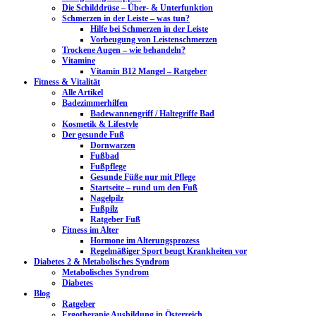
Die Schilddrüse – Über- & Unterfunktion
Schmerzen in der Leiste – was tun?
Hilfe bei Schmerzen in der Leiste
Vorbeugung von Leistenschmerzen
Trockene Augen – wie behandeln?
Vitamine
Vitamin B12 Mangel – Ratgeber
Fitness & Vitalität
Alle Artikel
Badezimmerhilfen
Badewannengriff / Haltegriffe Bad
Kosmetik & Lifestyle
Der gesunde Fuß
Dornwarzen
Fußbad
Fußpflege
Gesunde Füße nur mit Pflege
Startseite – rund um den Fuß
Nagelpilz
Fußpilz
Ratgeber Fuß
Fitness im Alter
Hormone im Alterungsprozess
Regelmäßiger Sport beugt Krankheiten vor
Diabetes 2 & Metabolisches Syndrom
Metabolisches Syndrom
Diabetes
Blog
Ratgeber
Ergotherapie Ausbildung in Österreich