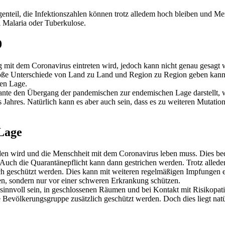
nteil, die Infektionszahlen können trotz alledem hoch bleiben und M
i Malaria oder Tuberkulose.
9
mit dem Coronavirus eintreten wird, jedoch kann nicht genau gesagt
große Unterschiede von Land zu Land und Region zu Region geben kann.
hen Lage.
iante den Übergang der pandemischen zur endemischen Lage darstellt, w
Jahres. Natürlich kann es aber auch sein, dass es zu weiteren Mutati
Lage
winden wird und die Menschheit mit dem Coronavirus leben muss. Dies b
Auch die Quarantänepflicht kann dann gestrichen werden. Trotz allede
 geschützt werden. Dies kann mit weiteren regelmäßigen Impfungen err
en, sondern nur vor einer schweren Erkrankung schützen.
innvoll sein, in geschlossenen Räumen und bei Kontakt mit Risikopati
ese Bevölkerungsgruppe zusätzlich geschützt werden. Doch dies liegt na