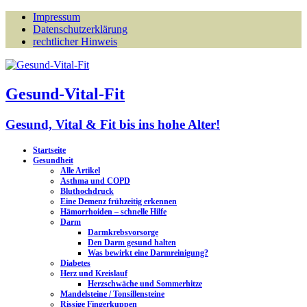
Impressum
Datenschutzerklärung
rechtlicher Hinweis
Gesund-Vital-Fit
Gesund, Vital & Fit bis ins hohe Alter!
Startseite
Gesundheit
Alle Artikel
Asthma und COPD
Bluthochdruck
Eine Demenz frühzeitig erkennen
Hämorrhoiden – schnelle Hilfe
Darm
Darmkrebsvorsorge
Den Darm gesund halten
Was bewirkt eine Darmreinigung?
Diabetes
Herz und Kreislauf
Herzschwäche und Sommerhitze
Mandelsteine / Tonsillensteine
Rissige Fingerkuppen