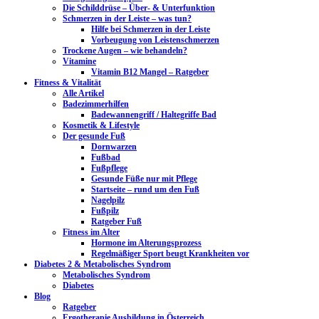
Die Schilddrüse – Über- & Unterfunktion
Schmerzen in der Leiste – was tun?
Hilfe bei Schmerzen in der Leiste
Vorbeugung von Leistenschmerzen
Trockene Augen – wie behandeln?
Vitamine
Vitamin B12 Mangel – Ratgeber
Fitness & Vitalität
Alle Artikel
Badezimmerhilfen
Badewannengriff / Haltegriffe Bad
Kosmetik & Lifestyle
Der gesunde Fuß
Dornwarzen
Fußbad
Fußpflege
Gesunde Füße nur mit Pflege
Startseite – rund um den Fuß
Nagelpilz
Fußpilz
Ratgeber Fuß
Fitness im Alter
Hormone im Alterungsprozess
Regelmäßiger Sport beugt Krankheiten vor
Diabetes 2 & Metabolisches Syndrom
Metabolisches Syndrom
Diabetes
Blog
Ratgeber
Ergotherapie Ausbildung in Österreich