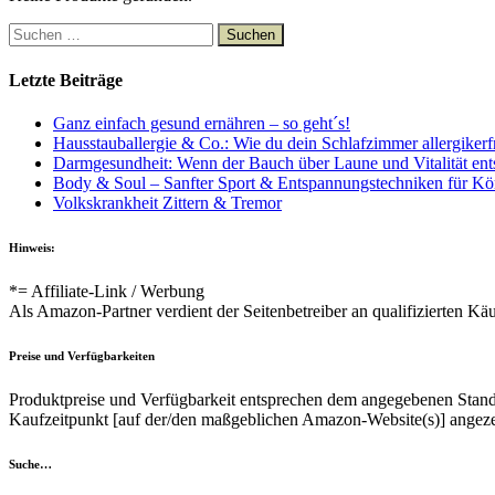
Suchen
nach:
Letzte Beiträge
Ganz einfach gesund ernähren – so geht´s!
Hausstauballergie & Co.: Wie du dein Schlafzimmer allergiker
Darmgesundheit: Wenn der Bauch über Laune und Vitalität ent
Body & Soul – Sanfter Sport & Entspannungstechniken für Kör
Volkskrankheit Zittern & Tremor
Hinweis:
*= Affiliate-Link / Werbung
Als Amazon-Partner verdient der Seitenbetreiber an qualifizierten Kä
Preise und Verfügbarkeiten
Produktpreise und Verfügbarkeit entsprechen dem angegebenen Stand 
Kaufzeitpunkt [auf der/den maßgeblichen Amazon-Website(s)] angeze
Suche…