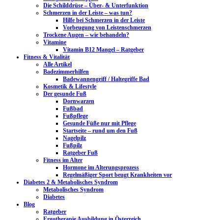
Die Schilddrüse – Über- & Unterfunktion
Schmerzen in der Leiste – was tun?
Hilfe bei Schmerzen in der Leiste
Vorbeugung von Leistenschmerzen
Trockene Augen – wie behandeln?
Vitamine
Vitamin B12 Mangel – Ratgeber
Fitness & Vitalität
Alle Artikel
Badezimmerhilfen
Badewannengriff / Haltegriffe Bad
Kosmetik & Lifestyle
Der gesunde Fuß
Dornwarzen
Fußbad
Fußpflege
Gesunde Füße nur mit Pflege
Startseite – rund um den Fuß
Nagelpilz
Fußpilz
Ratgeber Fuß
Fitness im Alter
Hormone im Alterungsprozess
Regelmäßiger Sport beugt Krankheiten vor
Diabetes 2 & Metabolisches Syndrom
Metabolisches Syndrom
Diabetes
Blog
Ratgeber
Ergotherapie Ausbildung in Österreich