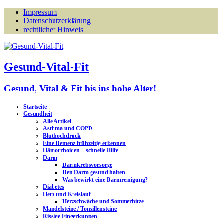
Impressum
Datenschutzerklärung
rechtlicher Hinweis
Gesund-Vital-Fit
Gesund, Vital & Fit bis ins hohe Alter!
Startseite
Gesundheit
Alle Artikel
Asthma und COPD
Bluthochdruck
Eine Demenz frühzeitig erkennen
Hämorrhoiden – schnelle Hilfe
Darm
Darmkrebsvorsorge
Den Darm gesund halten
Was bewirkt eine Darmreinigung?
Diabetes
Herz und Kreislauf
Herzschwäche und Sommerhitze
Mandelsteine / Tonsillensteine
Rissige Fingerkuppen