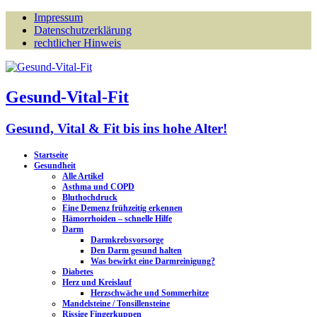
Impressum
Datenschutzerklärung
rechtlicher Hinweis
Gesund-Vital-Fit
Gesund, Vital & Fit bis ins hohe Alter!
Startseite
Gesundheit
Alle Artikel
Asthma und COPD
Bluthochdruck
Eine Demenz frühzeitig erkennen
Hämorrhoiden – schnelle Hilfe
Darm
Darmkrebsvorsorge
Den Darm gesund halten
Was bewirkt eine Darmreinigung?
Diabetes
Herz und Kreislauf
Herzschwäche und Sommerhitze
Mandelsteine / Tonsillensteine
Rissige Fingerkuppen