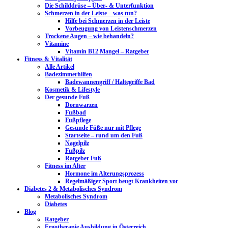
Die Schilddrüse – Über- & Unterfunktion
Schmerzen in der Leiste – was tun?
Hilfe bei Schmerzen in der Leiste
Vorbeugung von Leistenschmerzen
Trockene Augen – wie behandeln?
Vitamine
Vitamin B12 Mangel – Ratgeber
Fitness & Vitalität
Alle Artikel
Badezimmerhilfen
Badewannengriff / Haltegriffe Bad
Kosmetik & Lifestyle
Der gesunde Fuß
Dornwarzen
Fußbad
Fußpflege
Gesunde Füße nur mit Pflege
Startseite – rund um den Fuß
Nagelpilz
Fußpilz
Ratgeber Fuß
Fitness im Alter
Hormone im Alterungsprozess
Regelmäßiger Sport beugt Krankheiten vor
Diabetes 2 & Metabolisches Syndrom
Metabolisches Syndrom
Diabetes
Blog
Ratgeber
Ergotherapie Ausbildung in Österreich